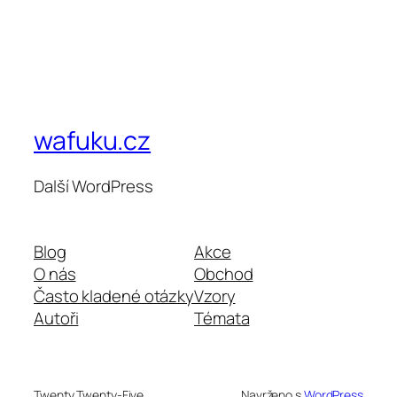
wafuku.cz
Další WordPress
Blog
Akce
O nás
Obchod
Často kladené otázky
Vzory
Autoři
Témata
Twenty Twenty-Five
Navrženo s
WordPress